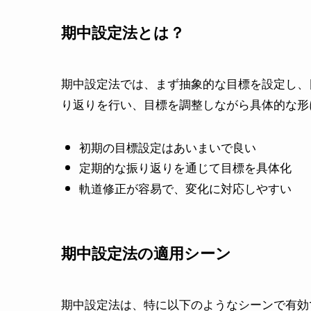
期中設定法とは？
期中設定法では、まず抽象的な目標を設定し、
り返りを行い、目標を調整しながら具体的な形
初期の目標設定はあいまいで良い
定期的な振り返りを通じて目標を具体化
軌道修正が容易で、変化に対応しやすい
期中設定法の適用シーン
期中設定法は、特に以下のようなシーンで有効