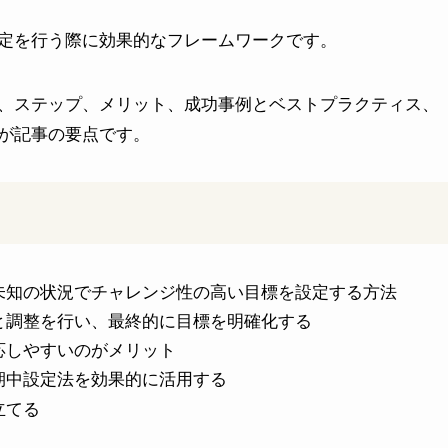
定を行う際に効果的なフレームワークです。
、ステップ、メリット、成功事例とベストプラクティス、
が記事の要点です。
未知の状況でチャレンジ性の高い目標を設定する方法
と調整を行い、最終的に目標を明確化する
応しやすいのがメリット
期中設定法を効果的に活用する
立てる