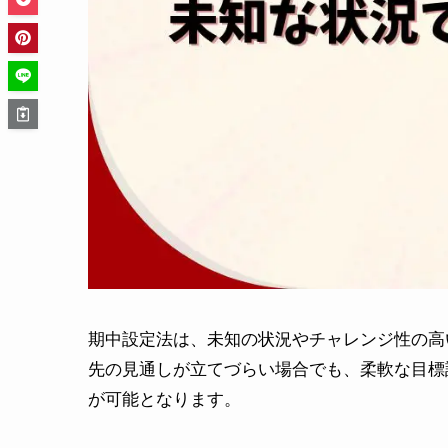
期中設定法は、未知の状況やチャレンジ性の高
先の見通しが立てづらい場合でも、柔軟な目標
が可能となります。