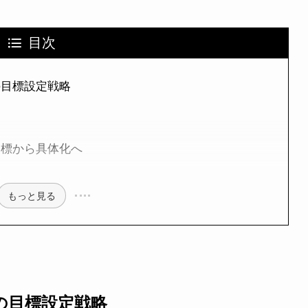
目次
の目標設定戦略
目標から具体化へ
もっと見る
の目標設定戦略