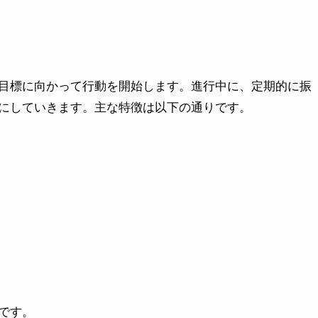
目標に向かって行動を開始します。進行中に、定期的に振
にしていきます。主な特徴は以下の通りです。
です。