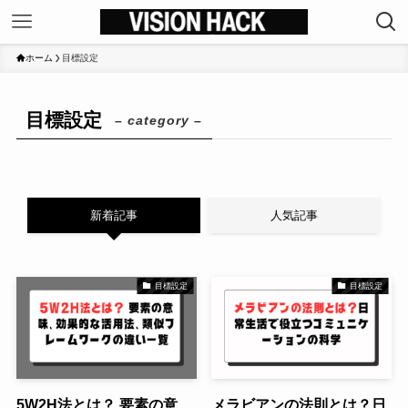
ホーム
目標設定
目標設定
– category –
新着記事
人気記事
目標設定
目標設定
5W2H法とは？ 要素の意
メラビアンの法則とは？日